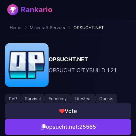
Rankario
Home
Minecraft Servers
OPSUCHT.NET
OPSUCHT.NET
OPSUCHT CITYBUILD 1.21
PVP
Survival
Economy
Lifesteal
Quests
Vote
opsucht.net:25565