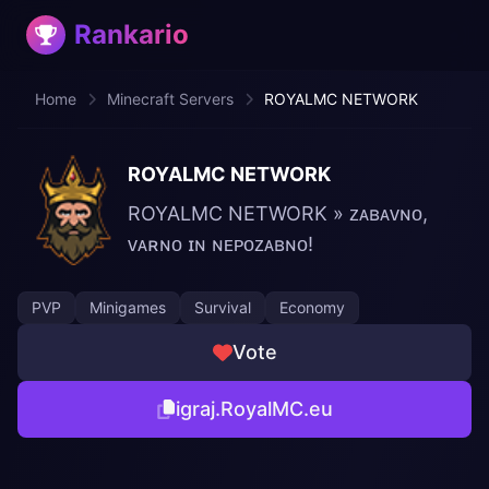
Rankario
Home
Minecraft Servers
ROYALMC NETWORK
ROYALMC NETWORK
ROYALMC NETWORK » ᴢᴀʙᴀᴠɴᴏ,
ᴠᴀʀɴᴏ ɪɴ ɴᴇᴘᴏᴢᴀʙɴᴏ!
PVP
Minigames
Survival
Economy
Vote
igraj.RoyalMC.eu